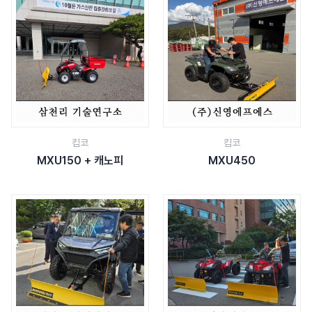
킴코
킴코
MXU150 + 캐노피
MXU450