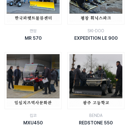
캔암
SKI-DOO
MR 570
EXPEDITION LE 900
킴코
BENDA
MXU450
REDSTONE 550