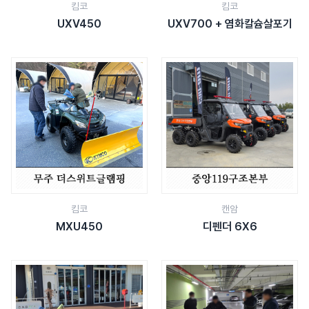
킴코
킴코
UXV450
UXV700 + 염화칼슘살포기
킴코
캔암
MXU450
디펜더 6X6