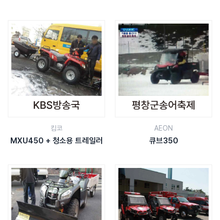
킴코
AEON
MXU450 + 청소용 트레일러
큐브350