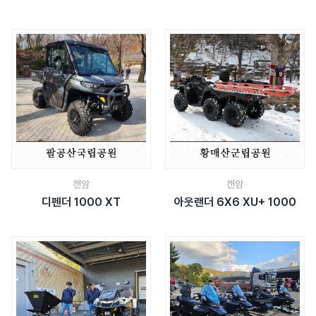
캔암
캔암
디펜더 1000 XT
아웃랜더 6X6 XU+ 1000