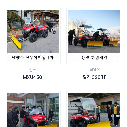
킴코
ADLY
MXU450
딜리 320TF