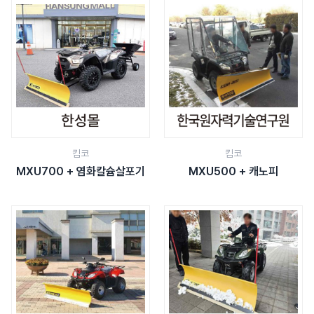
킴코
킴코
MXU700 + 염화칼슘살포기
MXU500 + 캐노피