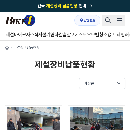
전국
제설장비 납품현황
안내
→
국내 1위
제설장비 제작 전문업체 (주)바이크원
납품현황
제설 현장의 정답!
다목적 차량의 표준!
제설바이크
자주식제설기
염화칼슘살포기
스노우모빌
청소용 트레일러
전국
제설장비 납품현황
안내
→
제설장비납품현황
>
'국내 유일'의
특허 제설 시스템
보유기업
제설장비납품현황
전국이 선택한
제설·다목적 장비 전문기업
기본순