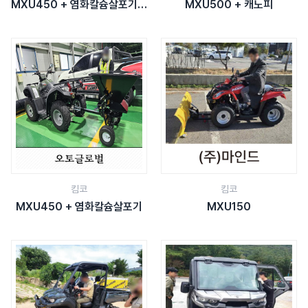
MXU450 + 염화칼슘살포기 +
MXU500 + 캐노피
청소용트레일러
킴코
킴코
MXU450 + 염화칼슘살포기
MXU150