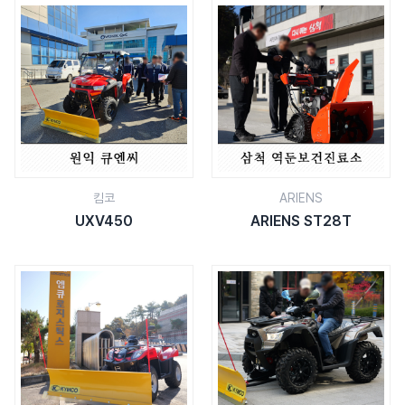
킴코
ARIENS
UXV450
ARIENS ST28T