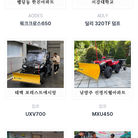
AODES
ADLY
워크크로스650
딜리 320TF 덤프
킴코
킴코
UXV700
MXU450