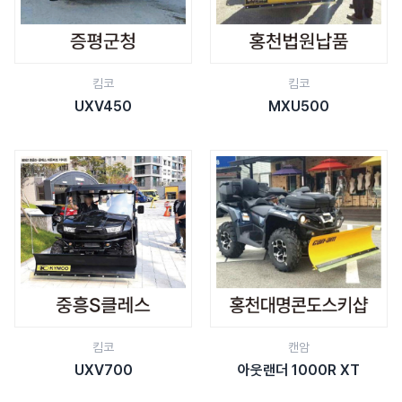
킴코
킴코
UXV450
MXU500
킴코
캔암
UXV700
아웃랜더 1000R XT