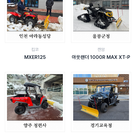
킴코
캔암
MXER125
아웃랜더 1000R MAX XT-P