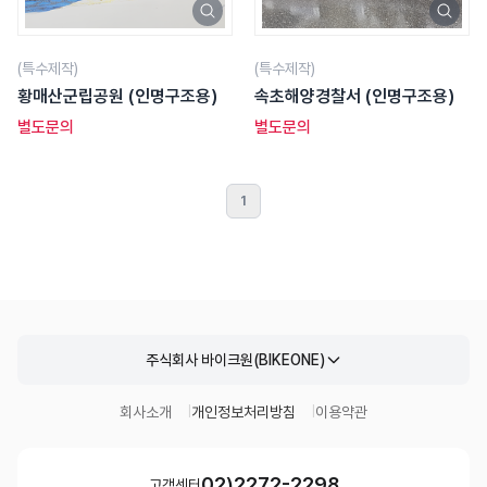
(특수제작)
(특수제작)
황매산군립공원 (인명구조용)
속초해양경찰서 (인명구조용)
별도문의
별도문의
1
주식회사 바이크원(BIKEONE)
회사소개
개인정보처리방침
이용약관
02)2272-2298
고객센터