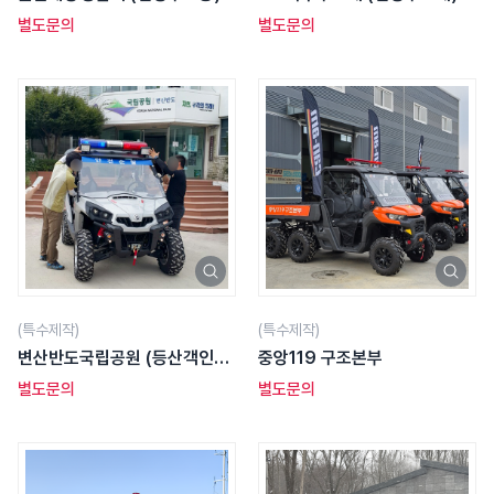
별도문의
별도문의
(특수제작)
(특수제작)
변산반도국립공원 (등산객인명
중앙119 구조본부
구조용)
별도문의
별도문의