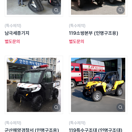
(특수제작)
(특수제작)
남극세종기지
119소방본부 (인명구조용)
별도문의
별도문의
(특수제작)
(특수제작)
군산해양경찰서 (인명구조용)
119특수구조대 (인명구조대)