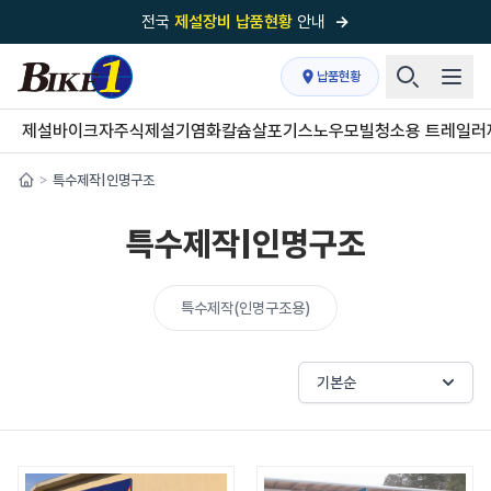
전국
제설장비 납품현황
안내
→
국내 1위
제설장비 제작 전문업체 (주)바이크원
납품현황
제설 현장의 정답!
다목적 차량의 표준!
제설바이크
자주식제설기
염화칼슘살포기
스노우모빌
청소용 트레일러
전국
제설장비 납품현황
안내
→
특수제작|인명구조
>
'국내 유일'의
특허 제설 시스템
보유기업
특수제작|인명구조
전국이 선택한
제설·다목적 장비 전문기업
특수제작(인명구조용)
기본순