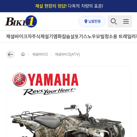
제설 현장의 정답!
다목적 차량의 표준!
전국
제설장비 납품현황
안내
→
납품현황
'국내 유일'의
특허 제설 시스템
보유기업
제설바이크
자주식제설기
염화칼슘살포기
스노우모빌
청소용 트레일러
전국이 선택한
제설·다목적 장비 전문기업
제설바이크
제설바이크(ATV)