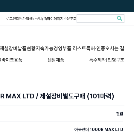
로그인
회원가입
장바구니(
0
)
마이페이지
주문조회
제설장비납품현황
지속가능경영
부품 리스트
특허·인증
오시는 길
설바이크용품
렌탈제품
특수제작|인명구조
R MAX LTD / 제설장비별도구매 (101마력)
캔암
아웃랜더 1000R MAX LTD