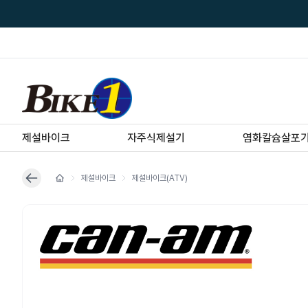
제설바이크
자주식제설기
염화칼슘살포
제설바이크
제설바이크(ATV)