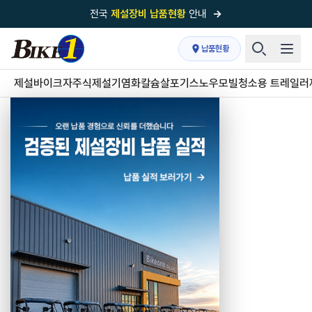
전국
제설장비 납품현황
안내
→
국내 1위
제설장비 제작 전문업체 (주)바이크원
납품현황
제설 현장의 정답!
다목적 차량의 표준!
제설바이크
자주식제설기
염화칼슘살포기
스노우모빌
청소용 트레일러
전국
제설장비 납품현황
안내
→
'국내 유일'의
특허 제설 시스템
보유기업
전국이 선택한
제설·다목적 장비 전문기업