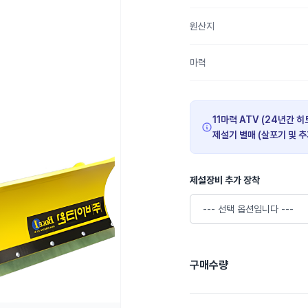
원산지
마력
11마력 ATV (24년간 
제설기 별매 (살포기 및 
제설장비 추가 장착
구매수량