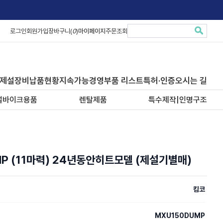
로그인
회원가입
장바구니(
0
)
마이페이지
주문조회
제설장비납품현황
지속가능경영
부품 리스트
특허·인증
오시는 길
설바이크용품
렌탈제품
특수제작|인명구조
MP (11마력) 24년동안히트모델 (제설기별매)
킴코
MXU150DUMP