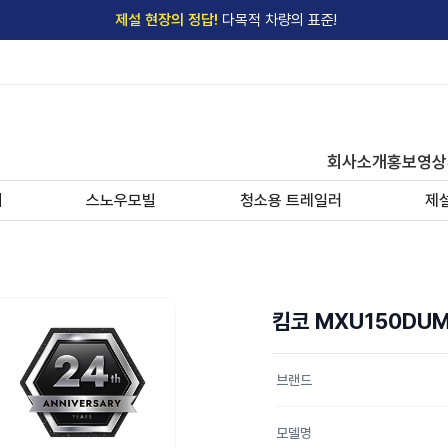
제설 현장의 정답!
다목적 차량의 표준!
전국
제설장비 납품현황
안내
→
'국내 유일'의
특허 제설 시스템
보유기업
전국이 선택한
제설·다목적 장비 전문기업
회사소개
홍보영상
기
스노우모빌
청소용 트레일러
제
킴코 MXU150DU
브랜드
모델명