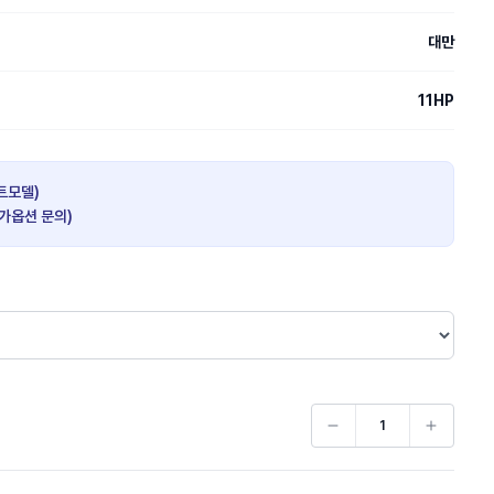
대만
11HP
히트모델)
추가옵션 문의)