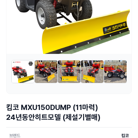
킴코 MXU150DUMP (11마력)
24년동안히트모델 (제설기별매)
브랜드
킴코