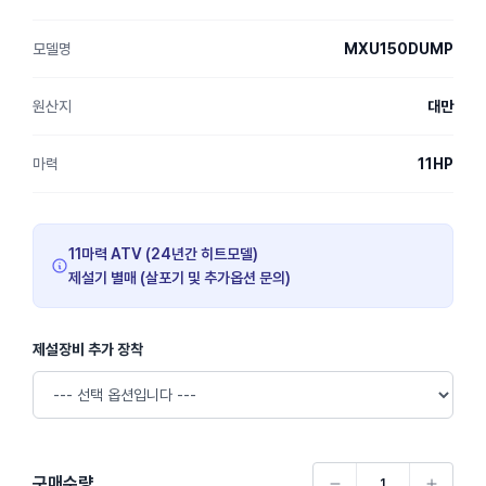
모델명
MXU150DUMP
원산지
대만
마력
11HP
11마력 ATV (24년간 히트모델)
제설기 별매 (살포기 및 추가옵션 문의)
제설장비 추가 장착
구매수량