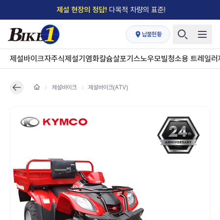
제설 현장의 정답!
다목적 차량의 표준!
전국
제설장비 납품현황
안내
→
납품현황
'국내 유일'의
특허 제설 시스템
보유기업
제설바이크
자주식제설기
염화칼슘살포기
스노우모빌
청소용 트레일러
전국이 선택한
제설·다목적 장비 전문기업
제설바이크
제설바이크(ATV)