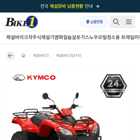
전국
제설장비 납품현황
안내
→
국내 1위
제설장비 제작 전문업체 (주)바이크원
납품현황
제설 현장의 정답!
다목적 차량의 표준!
제설바이크
자주식제설기
염화칼슘살포기
스노우모빌
청소용 트레일러
전국
제설장비 납품현황
안내
→
제설바이크
제설바이크(ATV)
'국내 유일'의
특허 제설 시스템
보유기업
전국이 선택한
제설·다목적 장비 전문기업