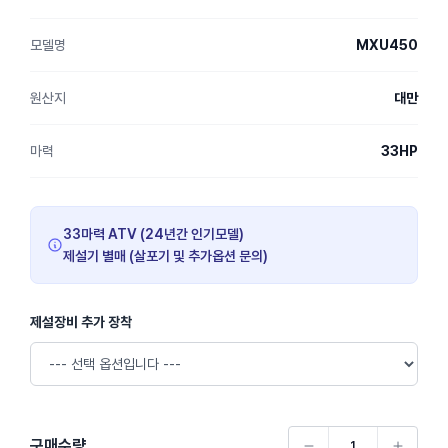
모델명
MXU450
원산지
대만
마력
33HP
33마력 ATV (24년간 인기모델)
제설기 별매 (살포기 및 추가옵션 문의)
제설장비 추가 장착
구매수량