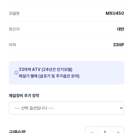
모델명
MXU450
원산지
대만
마력
33HP
33마력 ATV (24년간 인기모델)
제설기 별매 (살포기 및 추가옵션 문의)
제설장비 추가 장착
구매수량