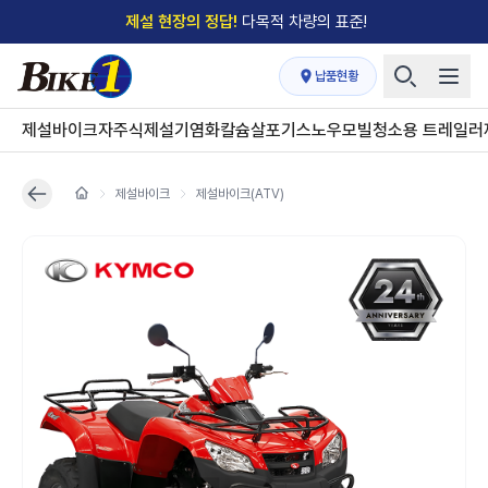
제설 현장의 정답!
다목적 차량의 표준!
전국
제설장비 납품현황
안내
→
납품현황
'국내 유일'의
특허 제설 시스템
보유기업
제설바이크
자주식제설기
염화칼슘살포기
스노우모빌
청소용 트레일러
전국이 선택한
제설·다목적 장비 전문기업
제설바이크
제설바이크(ATV)