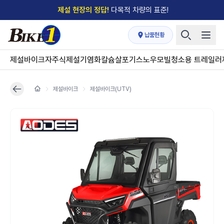
제설 현장의 정답!
다목적 차량의 표준!
전국
제설장비 납품현황
안내
→
납품현황
'국내 유일'의
특허 제설 시스템
보유기업
제설바이크
자주식제설기
염화칼슘살포기
스노우모빌
청소용 트레일러
전국이 선택한
제설·다목적 장비 전문기업
제설바이크
제설바이크(UTV)