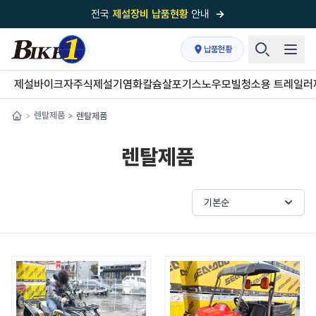
전국
제설장비 납품현황
안내
→
국내 1위
제설장비 제작 전문업체 (주)바이크원
납품현황
제설 현장의 정답!
다목적 차량의 표준!
제설바이크
자주식제설기
염화칼슘살포기
스노우모빌
청소용 트레일러
전국
제설장비 납품현황
안내
→
렌탈제품
렌탈제품
>
>
'국내 유일'의
특허 제설 시스템
보유기업
렌탈제품
전국이 선택한
제설·다목적 장비 전문기업
기본순