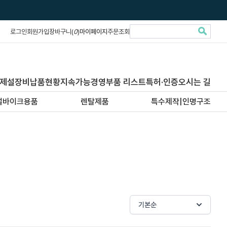
로그인
회원가입
장바구니(
0
)
마이페이지
주문조회
제설장비납품현황
지속가능경영
부품 리스트
특허·인증
오시는 길
설바이크용품
렌탈제품
특수제작|인명구조
기본순