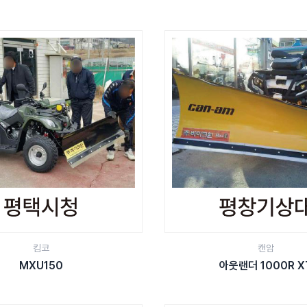
킴코
캔암
MXU150
아웃랜더 1000R X