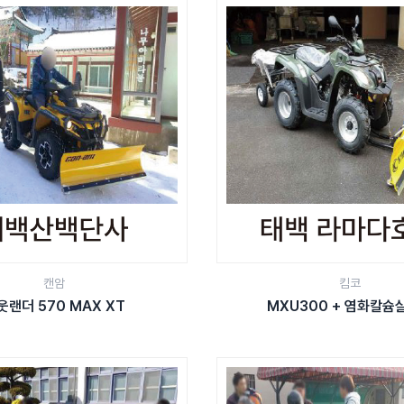
캔암
킴코
웃랜더 570 MAX XT
MXU300 + 염화