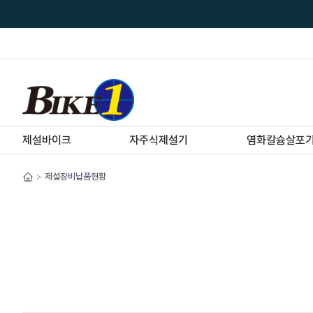
제설바이크
자주식제설기
염화칼슘살포
제설장비납품현황
>