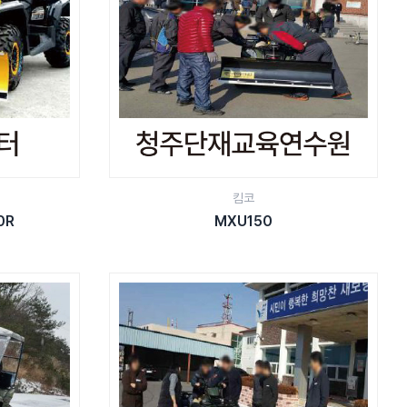
킴코
0R
MXU150