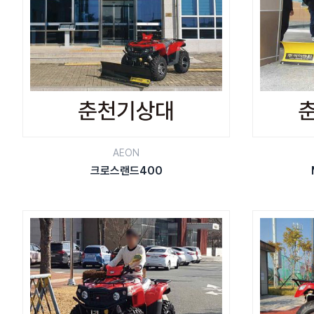
AEON
크로스랜드400