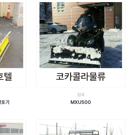
킴코
칼슘살포기
MXU500