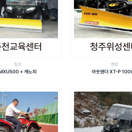
킴코
캔암
MXU500 + 캐노피
아웃랜더 XT-P 100