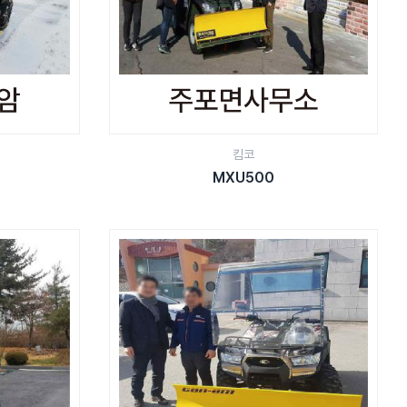
킴코
MXU500