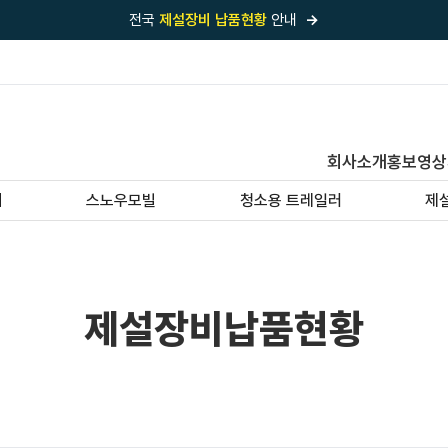
전국
제설장비 납품현황
안내
→
국내 1위
제설장비 제작 전문업체 (주)바이크원
제설 현장의 정답!
다목적 차량의 표준!
전국
제설장비 납품현황
안내
→
회사소개
홍보영상
'국내 유일'의
특허 제설 시스템
보유기업
기
스노우모빌
청소용 트레일러
제
전국이 선택한
제설·다목적 장비 전문기업
제설장비납품현황