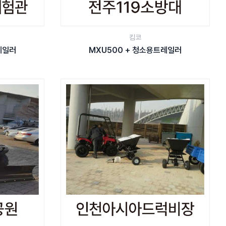
킴코
레일러
MXU500 + 청소용트레일러