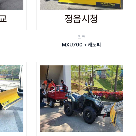
킴코
MXU700 + 캐노피