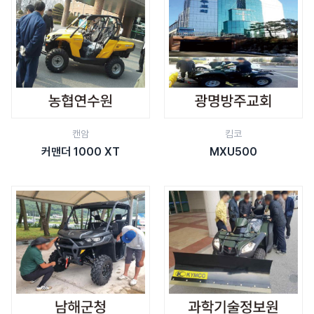
캔암
킴코
커맨더 1000 XT
MXU500