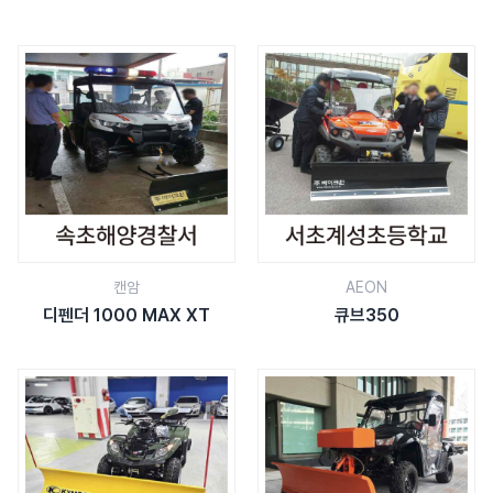
캔암
AEON
디펜더 1000 MAX XT
큐브350