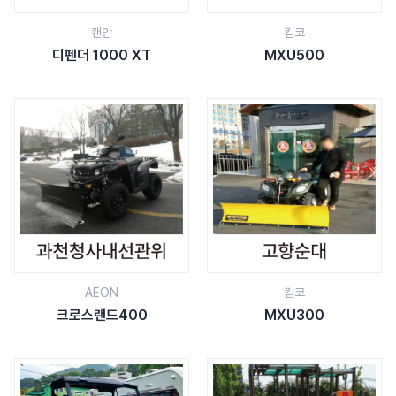
캔암
킴코
디펜더 1000 XT
MXU500
AEON
킴코
크로스랜드400
MXU300