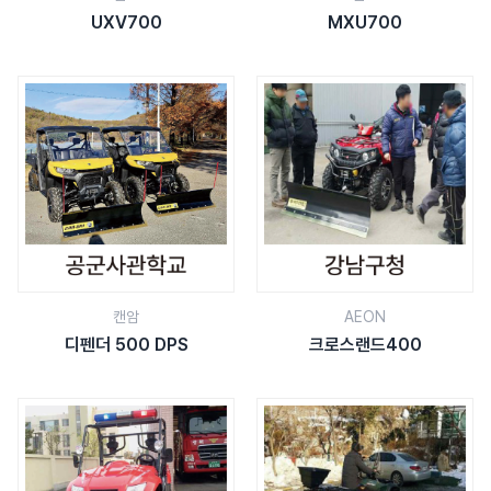
UXV700
MXU700
캔암
AEON
디펜더 500 DPS
크로스랜드400