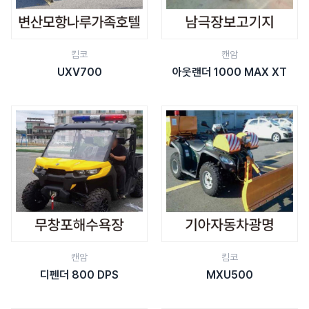
킴코
캔암
UXV700
아웃랜더 1000 MAX XT
캔암
킴코
디펜더 800 DPS
MXU500