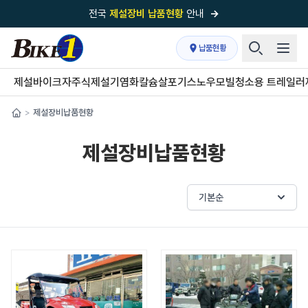
전국
제설장비 납품현황
안내
→
국내 1위
제설장비 제작 전문업체 (주)바이크원
납품현황
제설 현장의 정답!
다목적 차량의 표준!
제설바이크
자주식제설기
염화칼슘살포기
스노우모빌
청소용 트레일러
전국
제설장비 납품현황
안내
→
제설장비납품현황
>
'국내 유일'의
특허 제설 시스템
보유기업
제설장비납품현황
전국이 선택한
제설·다목적 장비 전문기업
기본순