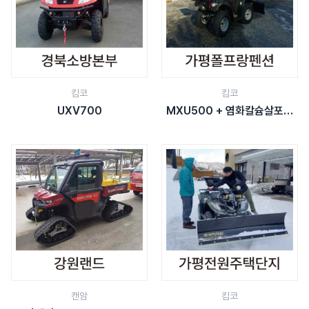
킴코
킴코
UXV700
MXU500 + 염화칼슘살포기
(소)
캔암
킴코