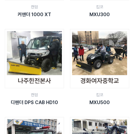
캔암
킴코
커맨더 1000 XT
MXU300
캔암
킴코
디펜더 DPS CAB HD10
MXU500