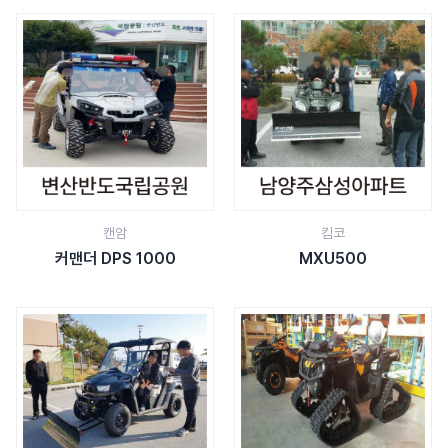
캔암
킴코
커맨더 DPS 1000
MXU500