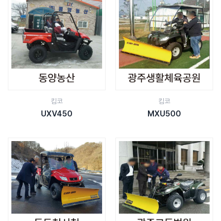
킴코
킴코
UXV450
MXU500