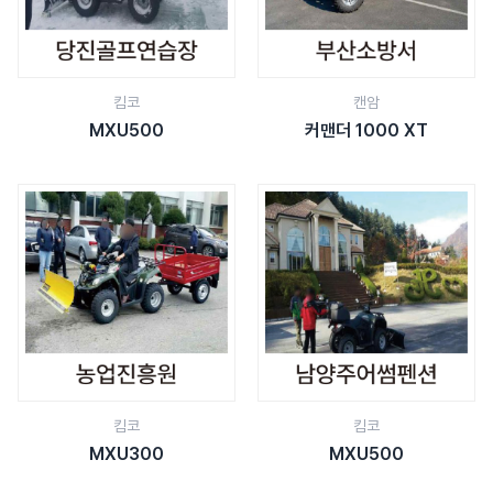
킴코
캔암
MXU500
커맨더 1000 XT
킴코
킴코
MXU300
MXU500