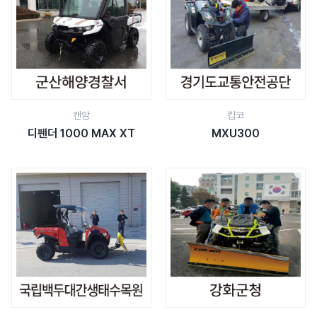
캔암
킴코
디펜더 1000 MAX XT
MXU300