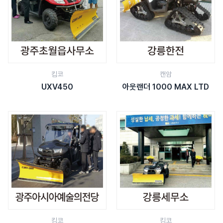
킴코
캔암
UXV450
아웃랜더 1000 MAX LTD
킴코
킴코