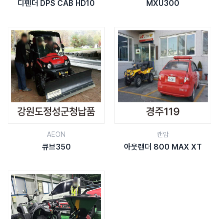
디펜더 DPS CAB HD10
MXU300
AEON
캔암
큐브350
아웃랜더 800 MAX XT