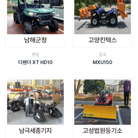
캔암
킴코
디펜더 XT HD10
MXU150