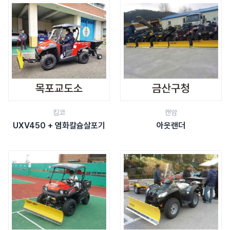
킴코
캔암
UXV450 + 염화칼슘살포기
아웃랜더