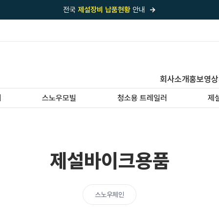
전국
제설장비 납품현황
안내
→
국내 1위
제설장비 제작 전문업체 (주)바이크원
제설 현장의 정답!
다목적 차량의 표준!
전국
제설장비 납품현황
안내
→
회사소개
홍보영상
'국내 유일'의
특허 제설 시스템
보유기업
기
스노우모빌
청소용 트레일러
제
전국이 선택한
제설·다목적 장비 전문기업
제설바이크용품
스노우체인