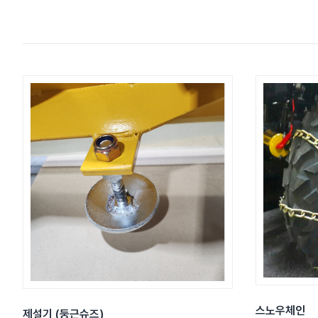
스노우체인
제설기 (둥근슈즈)