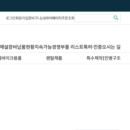
로그인
회원가입
장바구니(
0
)
마이페이지
주문조회
제설장비납품현황
지속가능경영
부품 리스트
특허·인증
오시는 길
설바이크용품
렌탈제품
특수제작|인명구조