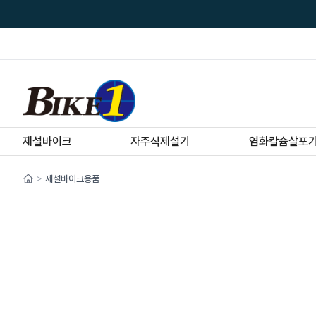
제설바이크
자주식제설기
염화칼슘살포
제설바이크용품
>