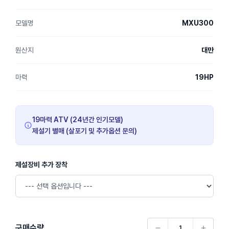
모델명
MXU300
원산지
대만
마력
19HP
19마력 ATV (24년간 인기모델)
제설기 별매 (살포기 및 추가옵션 문의)
제설장비 추가 장착
구매수량