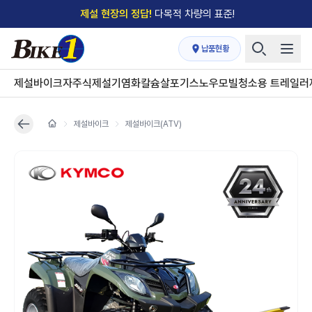
제설 현장의 정답!
다목적 차량의 표준!
전국
제설장비 납품현황
안내
→
납품현황
'국내 유일'의
특허 제설 시스템
보유기업
제설바이크
자주식제설기
염화칼슘살포기
스노우모빌
청소용 트레일러
전국이 선택한
제설·다목적 장비 전문기업
제설바이크
제설바이크(ATV)