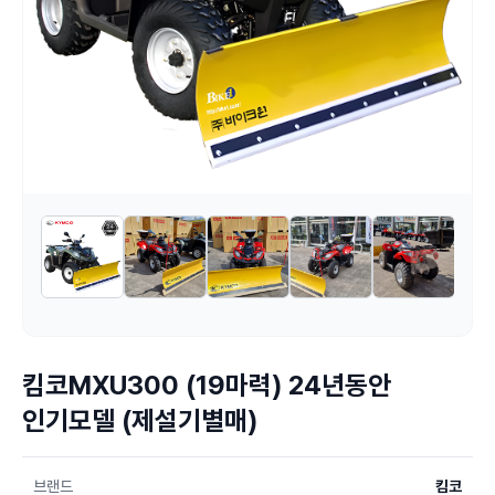
킴코MXU300 (19마력) 24년동안
인기모델 (제설기별매)
브랜드
킴코