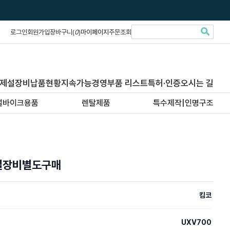
로그인
회원가입
장바구니(
0
)
마이페이지
주문조회
제설장비납품현황
지속가능경영
부품 리스트
특허·인증
오시는 길
설바이크용품
렌탈제품
특수제작|인명구조
제설장비별도구매
킴코
UXV700