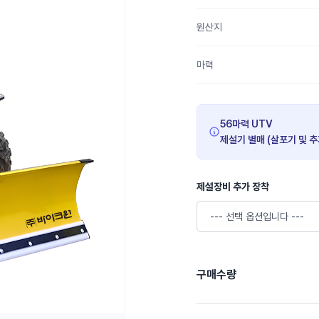
원산지
마력
56마력 UTV
제설기 별매 (살포기 및 
제설장비 추가 장착
구매수량