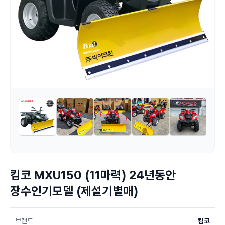
킴코 MXU150 (11마력) 24년동안
장수인기모델 (제설기별매)
브랜드
킴코