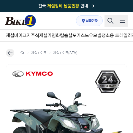
전국
제설장비 납품현황
안내
→
국내 1위
제설장비 제작 전문업체 (주)바이크원
납품현황
제설 현장의 정답!
다목적 차량의 표준!
제설바이크
자주식제설기
염화칼슘살포기
스노우모빌
청소용 트레일러
전국
제설장비 납품현황
안내
→
제설바이크
제설바이크(ATV)
'국내 유일'의
특허 제설 시스템
보유기업
전국이 선택한
제설·다목적 장비 전문기업