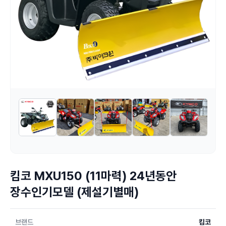
킴코 MXU150 (11마력) 24년동안
장수인기모델 (제설기별매)
브랜드
킴코