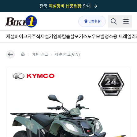
전국
제설장비 납품현황
안내
→
국내 1위
제설장비 제작 전문업체 (주)바이크원
납품현황
제설 현장의 정답!
다목적 차량의 표준!
제설바이크
자주식제설기
염화칼슘살포기
스노우모빌
청소용 트레일러
전국
제설장비 납품현황
안내
→
제설바이크
제설바이크(ATV)
'국내 유일'의
특허 제설 시스템
보유기업
전국이 선택한
제설·다목적 장비 전문기업