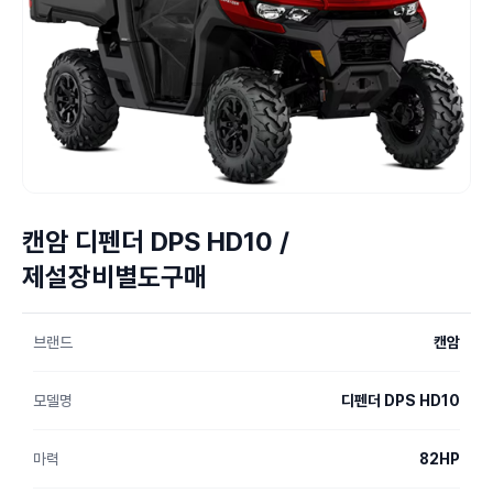
캔암 디펜더 DPS HD10 /
제설장비별도구매
브랜드
캔암
모델명
디펜더 DPS HD10
마력
82HP