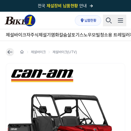
전국
제설장비 납품현황
안내
→
국내 1위
제설장비 제작 전문업체 (주)바이크원
납품현황
제설 현장의 정답!
다목적 차량의 표준!
제설바이크
자주식제설기
염화칼슘살포기
스노우모빌
청소용 트레일러
전국
제설장비 납품현황
안내
→
제설바이크
제설바이크(UTV)
'국내 유일'의
특허 제설 시스템
보유기업
전국이 선택한
제설·다목적 장비 전문기업