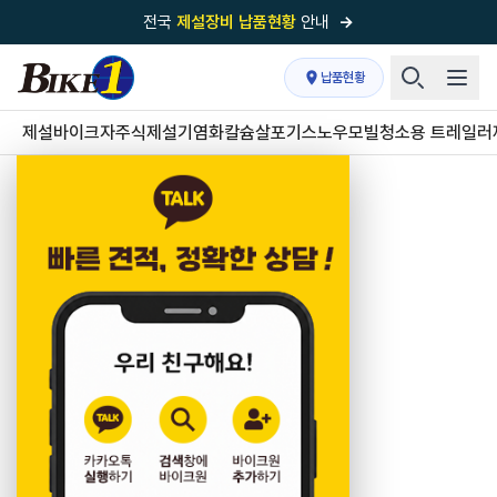
전국
제설장비 납품현황
안내
→
국내 1위
제설장비 제작 전문업체 (주)바이크원
납품현황
제설 현장의 정답!
다목적 차량의 표준!
제설바이크
자주식제설기
염화칼슘살포기
스노우모빌
청소용 트레일러
전국
제설장비 납품현황
안내
→
'국내 유일'의
특허 제설 시스템
보유기업
전국이 선택한
제설·다목적 장비 전문기업