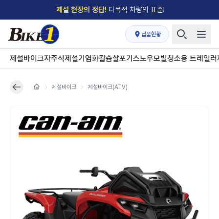
제설 현장의 정답!
다목적 차량의 표준!
전국
제설장비 납품현황
안내
→
납품현황
'국내 유일'의
특허 제설 시스템
보유기업
제설바이크
자주식제설기
염화칼슘살포기
스노우모빌
청소용 트레일러
전국이 선택한
제설·다목적 장비 전문기업
제설바이크
제설바이크(ATV)