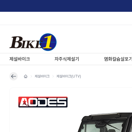
제설바이크
자주식제설기
염화칼슘살포
제설바이크
제설바이크(UTV)