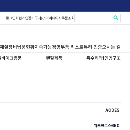
로그인
회원가입
장바구니(
0
)
마이페이지
주문조회
제설장비납품현황
지속가능경영
부품 리스트
특허·인증
오시는 길
설바이크용품
렌탈제품
특수제작|인명구조
AODES
워크크로스650