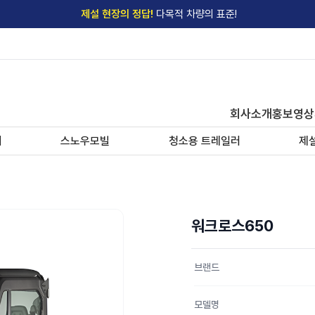
제설 현장의 정답!
다목적 차량의 표준!
전국
제설장비 납품현황
안내
→
'국내 유일'의
특허 제설 시스템
보유기업
전국이 선택한
제설·다목적 장비 전문기업
회사소개
홍보영상
기
스노우모빌
청소용 트레일러
제
워크로스650
브랜드
모델명