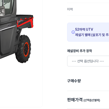
마력
52마력 UTV
제설기 별매 (살포기 및 
제설장비 추가 장착
구매수량
판매가격
(선택옵션별매)