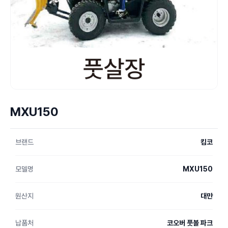
MXU150
브랜드
킴코
모델명
MXU150
원산지
대만
납품처
코오버 풋볼 파크