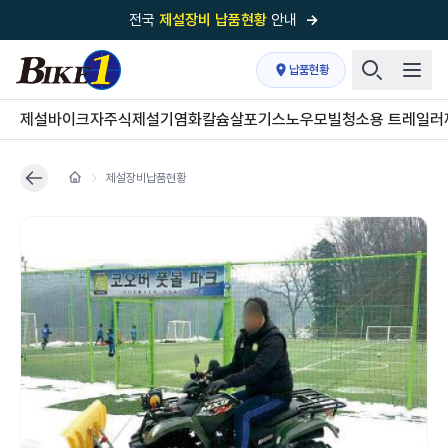
전국
제설장비 납품현황
안내
→
국내 1위
제설장비 제작 전문업체 (주)바이크원
납품현황
제설 현장의 정답!
다목적 차량의 표준!
제설바이크
자주식제설기
염화칼슘살포기
스노우모빌
청소용 트레일러
전국
제설장비 납품현황
안내
→
제설장비납품현황
'국내 유일'의
특허 제설 시스템
보유기업
전국이 선택한
제설·다목적 장비 전문기업