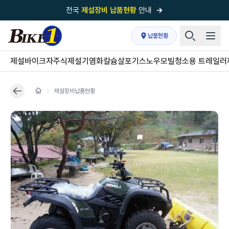
전국
제설장비 납품현황
안내
→
국내 1위
제설장비 제작 전문업체 (주)바이크원
납품현황
제설 현장의 정답!
다목적 차량의 표준!
제설바이크
자주식제설기
염화칼슘살포기
스노우모빌
청소용 트레일러
전국
제설장비 납품현황
안내
→
제설장비납품현황
'국내 유일'의
특허 제설 시스템
보유기업
전국이 선택한
제설·다목적 장비 전문기업