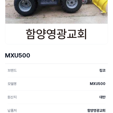
MXU500
브랜드
킴코
모델명
MXU500
원산지
대만
납품처
함양영광교회