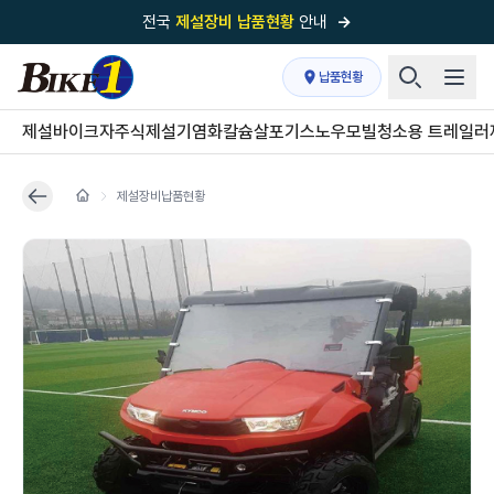
전국
제설장비 납품현황
안내
→
국내 1위
제설장비 제작 전문업체 (주)바이크원
납품현황
제설 현장의 정답!
다목적 차량의 표준!
제설바이크
자주식제설기
염화칼슘살포기
스노우모빌
청소용 트레일러
전국
제설장비 납품현황
안내
→
제설장비납품현황
'국내 유일'의
특허 제설 시스템
보유기업
전국이 선택한
제설·다목적 장비 전문기업