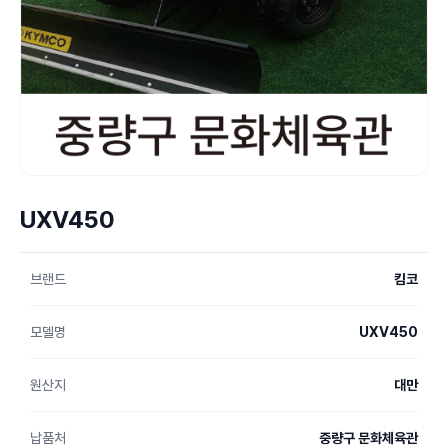
UXV450
브랜드
킴코
모델명
UXV450
원산지
대만
납품처
중량구 문화체육관