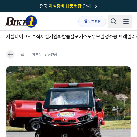
전국
제설장비 납품현황
안내
→
국내 1위
제설장비 제작 전문업체 (주)바이크원
납품현황
제설 현장의 정답!
다목적 차량의 표준!
제설바이크
자주식제설기
염화칼슘살포기
스노우모빌
청소용 트레일러
전국
제설장비 납품현황
안내
→
제설장비납품현황
'국내 유일'의
특허 제설 시스템
보유기업
전국이 선택한
제설·다목적 장비 전문기업