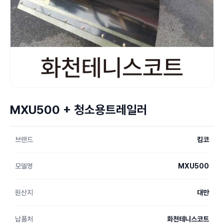
MXU500 + 청소용트레일러
브랜드
킴코
모델명
MXU500
원산지
대만
납품처
화천테니스코트