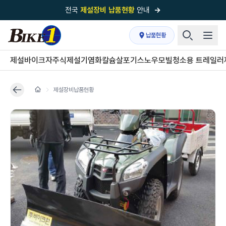
전국
제설장비 납품현황
안내
→
국내 1위
제설장비 제작 전문업체 (주)바이크원
납품현황
제설 현장의 정답!
다목적 차량의 표준!
제설바이크
자주식제설기
염화칼슘살포기
스노우모빌
청소용 트레일러
전국
제설장비 납품현황
안내
→
제설장비납품현황
'국내 유일'의
특허 제설 시스템
보유기업
전국이 선택한
제설·다목적 장비 전문기업