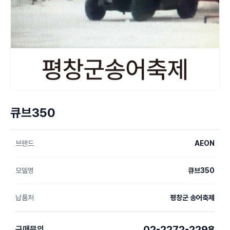
큐브350
브랜드
AEON
모델명
큐브350
납품처
평창군 송어축제
02-2272-2298
구매문의