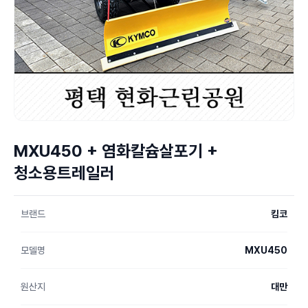
MXU450 + 염화칼슘살포기 +
청소용트레일러
브랜드
킴코
모델명
MXU450
원산지
대만