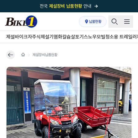
전국
제설장비 납품현황
안내
→
국내 1위
제설장비 제작 전문업체 (주)바이크원
납품현황
제설 현장의 정답!
다목적 차량의 표준!
제설바이크
자주식제설기
염화칼슘살포기
스노우모빌
청소용 트레일러
전국
제설장비 납품현황
안내
→
제설장비납품현황
'국내 유일'의
특허 제설 시스템
보유기업
전국이 선택한
제설·다목적 장비 전문기업