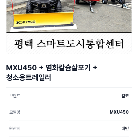
MXU450 + 염화칼슘살포기 +
청소용트레일러
브랜드
킴코
모델명
MXU450
원산지
대만