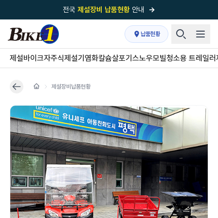
전국
제설장비 납품현황
안내
→
국내 1위
제설장비 제작 전문업체 (주)바이크원
납품현황
제설 현장의 정답!
다목적 차량의 표준!
제설바이크
자주식제설기
염화칼슘살포기
스노우모빌
청소용 트레일러
전국
제설장비 납품현황
안내
→
제설장비납품현황
'국내 유일'의
특허 제설 시스템
보유기업
전국이 선택한
제설·다목적 장비 전문기업