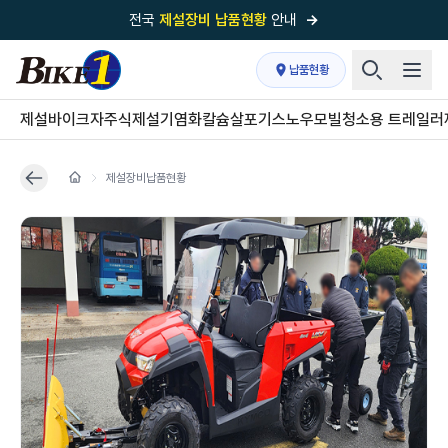
전국
제설장비 납품현황
안내
→
국내 1위
제설장비 제작 전문업체 (주)바이크원
납품현황
제설 현장의 정답!
다목적 차량의 표준!
제설바이크
자주식제설기
염화칼슘살포기
스노우모빌
청소용 트레일러
전국
제설장비 납품현황
안내
→
제설장비납품현황
'국내 유일'의
특허 제설 시스템
보유기업
전국이 선택한
제설·다목적 장비 전문기업