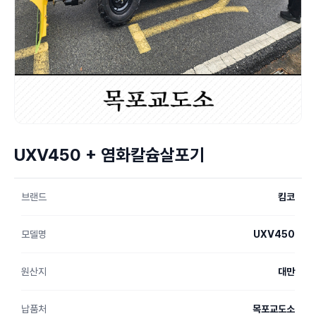
UXV450 + 염화칼슘살포기
브랜드
킴코
모델명
UXV450
원산지
대만
납품처
목포교도소