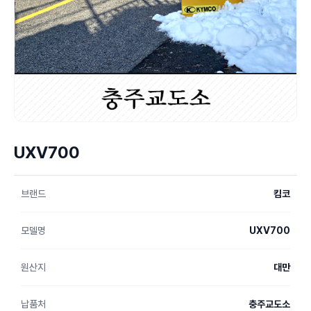
UXV700
브랜드
킴코
모델명
UXV700
원산지
대만
납품처
충주교도소