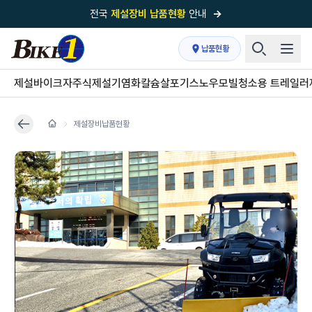
전국
제설장비 납품현황
안내
→
국내 1위
제설장비 제작 전문업체 (주)바이크원
납품현황
제설 현장의 정답!
다목적 차량의 표준!
제설바이크
자주식제설기
염화칼슘살포기
스노우모빌
청소용 트레일러
전국
제설장비 납품현황
안내
→
제설장비납품현황
'국내 유일'의
특허 제설 시스템
보유기업
전국이 선택한
제설·다목적 장비 전문기업