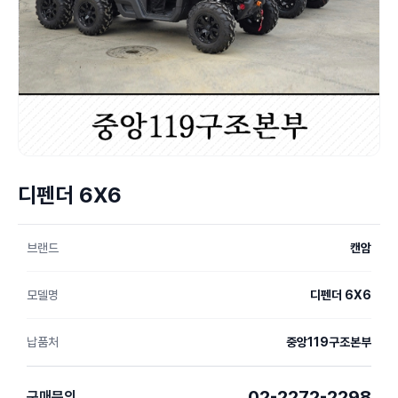
디펜더 6X6
브랜드
캔암
모델명
디펜더 6X6
납품처
중앙119구조본부
02-2272-2298
구매문의