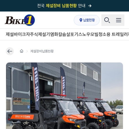
전국
제설장비 납품현황
안내
→
국내 1위
제설장비 제작 전문업체 (주)바이크원
납품현황
제설 현장의 정답!
다목적 차량의 표준!
제설바이크
자주식제설기
염화칼슘살포기
스노우모빌
청소용 트레일러
전국
제설장비 납품현황
안내
→
제설장비납품현황
'국내 유일'의
특허 제설 시스템
보유기업
전국이 선택한
제설·다목적 장비 전문기업