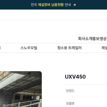
전국
제설장비 납품현황
안내
→
국내 1위
제설장비 제작 전문업체 (주)바이크원
제설 현장의 정답!
다목적 차량의 표준!
전국
제설장비 납품현황
안내
→
회사소개
홍보영상
'국내 유일'의
특허 제설 시스템
보유기업
기
스노우모빌
청소용 트레일러
제
전국이 선택한
제설·다목적 장비 전문기업
UXV450
브랜드
모델명