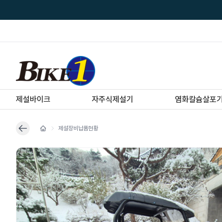
제설바이크
자주식제설기
염화칼슘살포
제설장비납품현황