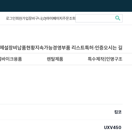
로그인
회원가입
장바구니(
0
)
마이페이지
주문조회
제설장비납품현황
지속가능경영
부품 리스트
특허·인증
오시는 길
설바이크용품
렌탈제품
특수제작|인명구조
킴코
UXV450