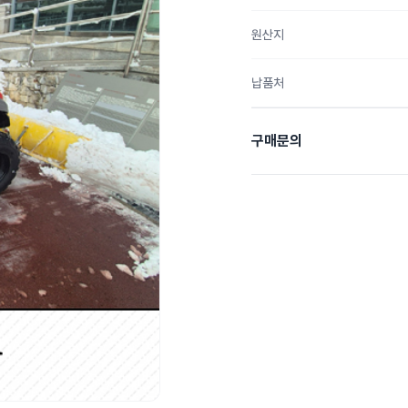
원산지
납품처
구매문의