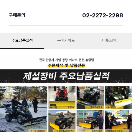
02-2272-2298
구매문의
주요납품실적
구매가이드
서비스센터