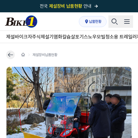
전국
제설장비 납품현황
안내
→
국내 1위
제설장비 제작 전문업체 (주)바이크원
납품현황
제설 현장의 정답!
다목적 차량의 표준!
제설바이크
자주식제설기
염화칼슘살포기
스노우모빌
청소용 트레일러
전국
제설장비 납품현황
안내
→
제설장비납품현황
'국내 유일'의
특허 제설 시스템
보유기업
전국이 선택한
제설·다목적 장비 전문기업