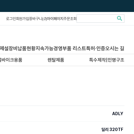
로그인
회원가입
장바구니(
0
)
마이페이지
주문조회
제설장비납품현황
지속가능경영
부품 리스트
특허·인증
오시는 길
설바이크용품
렌탈제품
특수제작|인명구조
ADLY
딜리 320TF