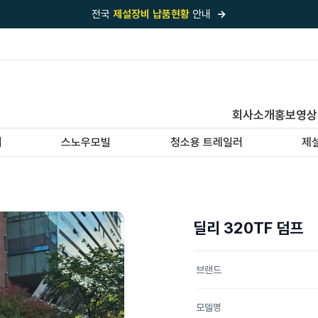
전국
제설장비 납품현황
안내
→
국내 1위
제설장비 제작 전문업체 (주)바이크원
제설 현장의 정답!
다목적 차량의 표준!
전국
제설장비 납품현황
안내
→
회사소개
홍보영상
'국내 유일'의
특허 제설 시스템
보유기업
기
스노우모빌
청소용 트레일러
제
전국이 선택한
제설·다목적 장비 전문기업
딜리 320TF 덤프
브랜드
모델명