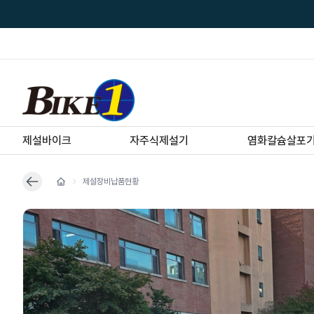
제설바이크
자주식제설기
염화칼슘살포
제설장비납품현황