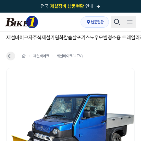
전국
제설장비 납품현황
안내
→
국내 1위
제설장비 제작 전문업체 (주)바이크원
납품현황
제설 현장의 정답!
다목적 차량의 표준!
제설바이크
자주식제설기
염화칼슘살포기
스노우모빌
청소용 트레일러
전국
제설장비 납품현황
안내
→
제설바이크
제설바이크(UTV)
'국내 유일'의
특허 제설 시스템
보유기업
전국이 선택한
제설·다목적 장비 전문기업