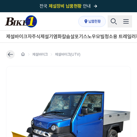
전국
제설장비 납품현황
안내
→
국내 1위
제설장비 제작 전문업체 (주)바이크원
납품현황
제설 현장의 정답!
다목적 차량의 표준!
제설바이크
자주식제설기
염화칼슘살포기
스노우모빌
청소용 트레일러
전국
제설장비 납품현황
안내
→
제설바이크
제설바이크(UTV)
'국내 유일'의
특허 제설 시스템
보유기업
전국이 선택한
제설·다목적 장비 전문기업