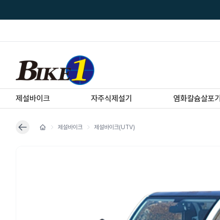
제설바이크
자주식제설기
염화칼슘살포
제설바이크
제설바이크(UTV)