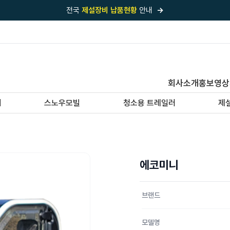
전국
제설장비 납품현황
안내
→
국내 1위
제설장비 제작 전문업체 (주)바이크원
제설 현장의 정답!
다목적 차량의 표준!
전국
제설장비 납품현황
안내
→
회사소개
홍보영상
'국내 유일'의
특허 제설 시스템
보유기업
기
스노우모빌
청소용 트레일러
제
전국이 선택한
제설·다목적 장비 전문기업
에코미니
브랜드
모델명