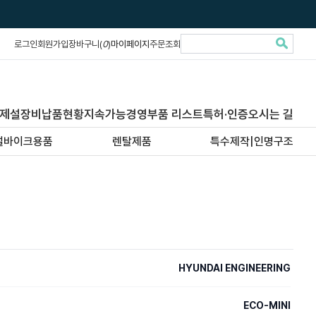
로그인
회원가입
장바구니(
0
)
마이페이지
주문조회
제설장비납품현황
지속가능경영
부품 리스트
특허·인증
오시는 길
설바이크용품
렌탈제품
특수제작|인명구조
HYUNDAI ENGINEERING
ECO-MINI