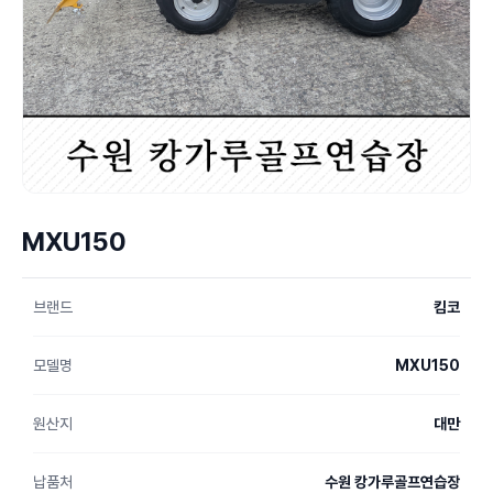
MXU150
브랜드
킴코
모델명
MXU150
원산지
대만
납품처
수원 캉가루골프연습장