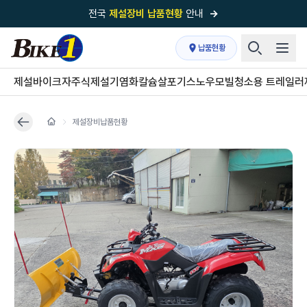
전국
제설장비 납품현황
안내
→
국내 1위
제설장비 제작 전문업체 (주)바이크원
납품현황
제설 현장의 정답!
다목적 차량의 표준!
제설바이크
자주식제설기
염화칼슘살포기
스노우모빌
청소용 트레일러
전국
제설장비 납품현황
안내
→
제설장비납품현황
'국내 유일'의
특허 제설 시스템
보유기업
전국이 선택한
제설·다목적 장비 전문기업