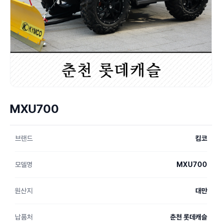
MXU700
브랜드
킴코
모델명
MXU700
원산지
대만
납품처
춘천 롯데캐슬