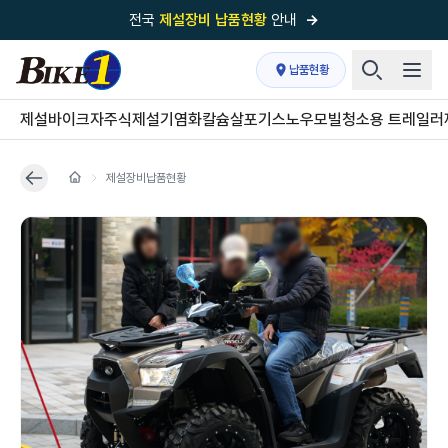
전국
제설장비 납품현황
안내
→
국내 1위
제설장비 제작 전문업체 (주)바이크원
납품현황
제설 현장의 정답!
다목적 차량의 표준!
제설바이크
자주식제설기
염화칼슘살포기
스노우모빌
청소용 트레일러
전국
제설장비 납품현황
안내
→
제설장비납품현황
'국내 유일'의
특허 제설 시스템
보유기업
전국이 선택한
제설·다목적 장비 전문기업