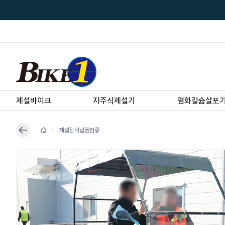
제설바이크
자주식제설기
염화칼슘살포
제설장비납품현황