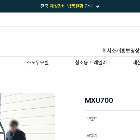
전국
제설장비 납품현황
안내
→
국내 1위
제설장비 제작 전문업체 (주)바이크원
제설 현장의 정답!
다목적 차량의 표준!
전국
제설장비 납품현황
안내
→
회사소개
홍보영상
'국내 유일'의
특허 제설 시스템
보유기업
기
스노우모빌
청소용 트레일러
제
전국이 선택한
제설·다목적 장비 전문기업
MXU700
브랜드
모델명