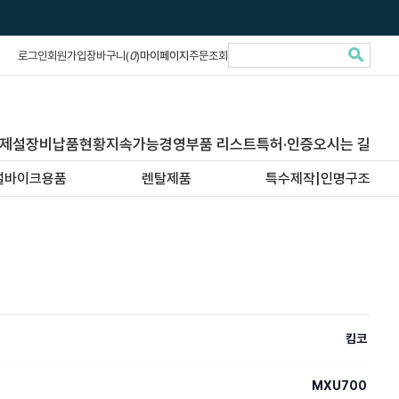
로그인
회원가입
장바구니(
0
)
마이페이지
주문조회
제설장비납품현황
지속가능경영
부품 리스트
특허·인증
오시는 길
설바이크용품
렌탈제품
특수제작|인명구조
킴코
MXU700