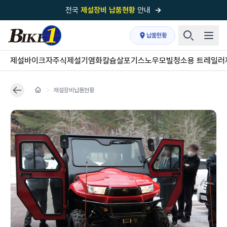
전국
제설장비 납품현황
안내
→
국내 1위
제설장비 제작 전문업체 (주)바이크원
납품현황
제설 현장의 정답!
다목적 차량의 표준!
제설바이크
자주식제설기
염화칼슘살포기
스노우모빌
청소용 트레일러
전국
제설장비 납품현황
안내
→
제설장비납품현황
'국내 유일'의
특허 제설 시스템
보유기업
전국이 선택한
제설·다목적 장비 전문기업