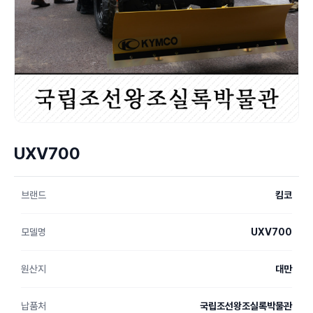
UXV700
브랜드
킴코
모델명
UXV700
원산지
대만
납품처
국립조선왕조실록박물관