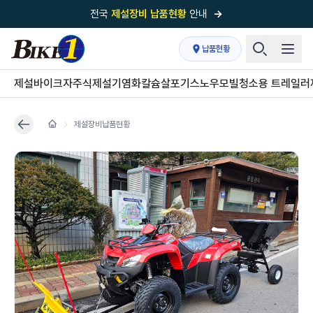
전국
제설장비 납품현황
안내
→
국내 1위
제설장비 제작 전문업체 (주)바이크원
납품현황
제설 현장의 정답!
다목적 차량의 표준!
제설바이크
자주식제설기
염화칼슘살포기
스노우모빌
청소용 트레일러
전국
제설장비 납품현황
안내
→
제설장비납품현황
'국내 유일'의
특허 제설 시스템
보유기업
전국이 선택한
제설·다목적 장비 전문기업