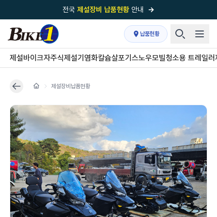
전국
제설장비 납품현황
안내
→
국내 1위
제설장비 제작 전문업체 (주)바이크원
납품현황
제설 현장의 정답!
다목적 차량의 표준!
제설바이크
자주식제설기
염화칼슘살포기
스노우모빌
청소용 트레일러
전국
제설장비 납품현황
안내
→
제설장비납품현황
'국내 유일'의
특허 제설 시스템
보유기업
전국이 선택한
제설·다목적 장비 전문기업