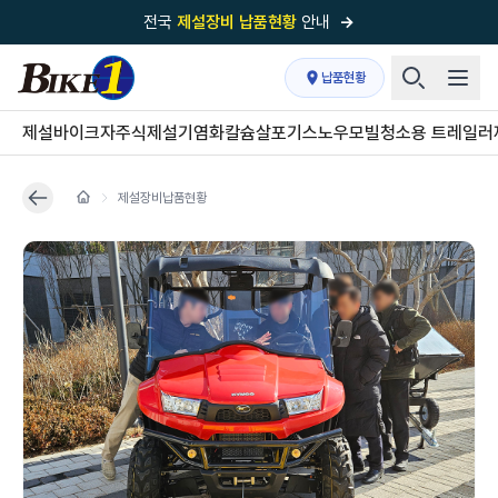
전국
제설장비 납품현황
안내
→
국내 1위
제설장비 제작 전문업체 (주)바이크원
납품현황
제설 현장의 정답!
다목적 차량의 표준!
제설바이크
자주식제설기
염화칼슘살포기
스노우모빌
청소용 트레일러
전국
제설장비 납품현황
안내
→
제설장비납품현황
'국내 유일'의
특허 제설 시스템
보유기업
전국이 선택한
제설·다목적 장비 전문기업