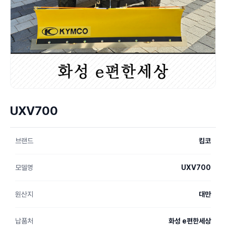
UXV700
브랜드
킴코
모델명
UXV700
원산지
대만
납품처
화성 e편한세상