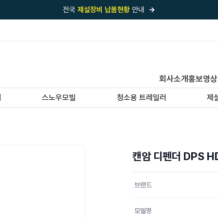
전국
제설장비 납품현황
안내
→
국내 1위
제설장비 제작 전문업체 (주)바이크원
제설 현장의 정답!
다목적 차량의 표준!
전국
제설장비 납품현황
안내
→
회사소개
홍보영상
'국내 유일'의
특허 제설 시스템
보유기업
기
스노우모빌
청소용 트레일러
제
전국이 선택한
제설·다목적 장비 전문기업
캔암 디펜더 DPS 
브랜드
모델명