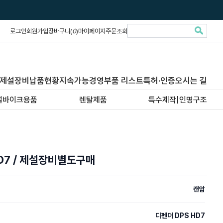
로그인
회원가입
장바구니(
0
)
마이페이지
주문조회
제설장비납품현황
지속가능경영
부품 리스트
특허·인증
오시는 길
설바이크용품
렌탈제품
특수제작|인명구조
HD7 / 제설장비별도구매
캔암
디펜더 DPS HD7