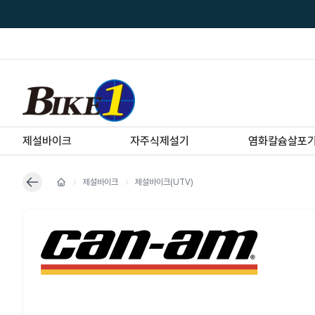
제설바이크
자주식제설기
염화칼슘살포
제설바이크
제설바이크(UTV)