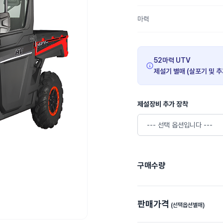
마력
52마력 UTV
제설기 별매 (살포기 및 
제설장비 추가 장착
구매수량
판매가격
(선택옵션별매)