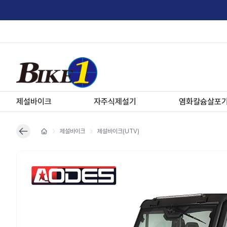
제설바이크
자주식제설기
염화칼슘살포
제설바이크
제설바이크(UTV)