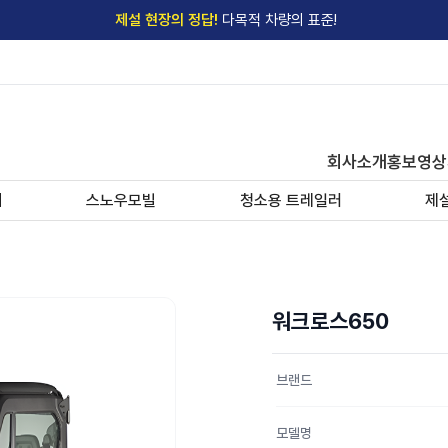
제설 현장의 정답!
다목적 차량의 표준!
전국
제설장비 납품현황
안내
→
'국내 유일'의
특허 제설 시스템
보유기업
전국이 선택한
제설·다목적 장비 전문기업
회사소개
홍보영상
기
스노우모빌
청소용 트레일러
제
워크로스650
브랜드
모델명