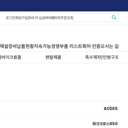
로그인
회원가입
장바구니(
0
)
마이페이지
주문조회
제설장비납품현황
지속가능경영
부품 리스트
특허·인증
오시는 길
설바이크용품
렌탈제품
특수제작|인명구조
AODES
워크크로스650