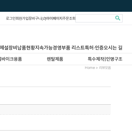
로그인
회원가입
장바구니(
0
)
마이페이지
주문조회
제설장비납품현황
지속가능경영
부품 리스트
특허·인증
오시는 길
설바이크용품
렌탈제품
특수제작|인명구조
> 리뷰모음
Home