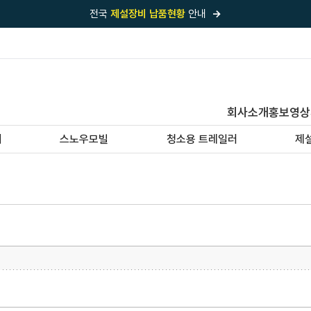
전국
제설장비 납품현황
안내
→
국내 1위
제설장비 제작 전문업체 (주)바이크원
제설 현장의 정답!
다목적 차량의 표준!
전국
제설장비 납품현황
안내
→
회사소개
홍보영상
'국내 유일'의
특허 제설 시스템
보유기업
기
스노우모빌
청소용 트레일러
제
전국이 선택한
제설·다목적 장비 전문기업