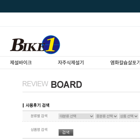
제설바이크
자주식제설기
염화칼슘살포
분류별 검색
상품명 검색